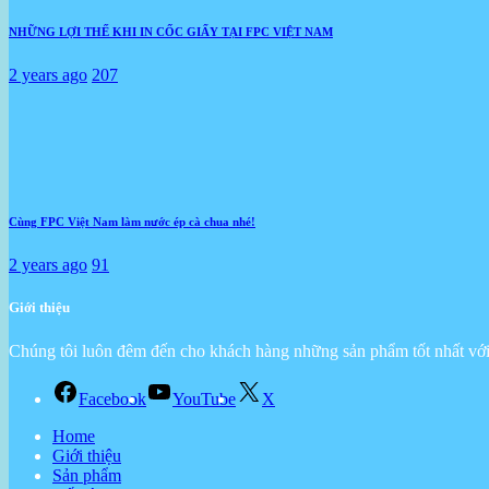
NHỮNG LỢI THẾ KHI IN CỐC GIẤY TẠI FPC VIỆT NAM
2 years ago
207
Cùng FPC Việt Nam làm nước ép cà chua nhé!
2 years ago
91
Giới thiệu
Chúng tôi luôn đêm đến cho khách hàng những sản phẩm tốt nhất với 
Facebook
YouTube
X
Home
Giới thiệu
Sản phẩm