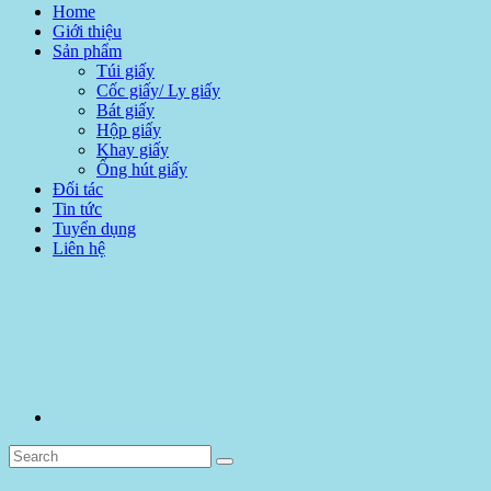
Home
Giới thiệu
Sản phẩm
Túi giấy
Cốc giấy/ Ly giấy
Bát giấy
Hộp giấy
Khay giấy
Ống hút giấy
Đối tác
Tin tức
Tuyển dụng
Liên hệ