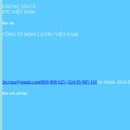
CHÚNG TÔI LÀ
FPC VIỆT NAM
Địa chỉ
CÔNG TY ĐỊNH CƯ FPC VIỆT NAM
fpcvina@gmail.com
0969 808 625 | 024 85 885 116
An khánh, Hoài 
Bài viết nổi bật