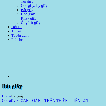
Túi giấy
Cốc giấy/ Ly giấy
Bát giấy
Hộp giấy
Khay giấy
Ống hút giấy
Đối tác
Tin tức
Tuyển dụng
Liên hệ
Bát giấy
Home
Bát giấy
Cốc giấy FPC
AN TOÀN – THÂN THIỆN – TIỆN LỢI