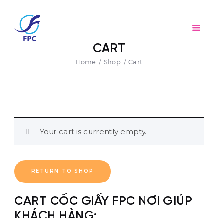
Home
Giới thiệu
CỐC GIẤY FPC
Sản phẩm
CART
AN TOÀN – THÂN THIỆN – TIỆN LỢI
Home
Shop
Cart
Đối tác
Tin tức
Tuyển dụng
Liên hệ
Your cart is currently empty.
RETURN TO SHOP
CART CỐC GIẤY FPC NƠI GIÚP
KHÁCH HÀNG: