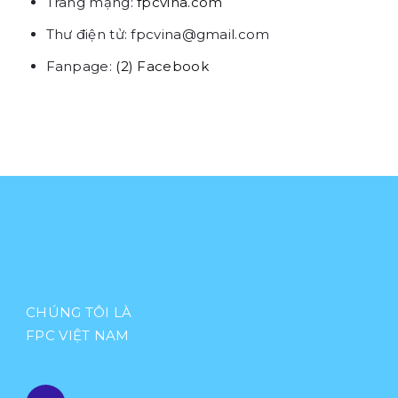
Trang mạng:
fpcvina.com
Thư điện tử: fpcvina@gmail.com
Fanpage:
(2) Facebook
CHÚNG TÔI LÀ
FPC VIỆT NAM