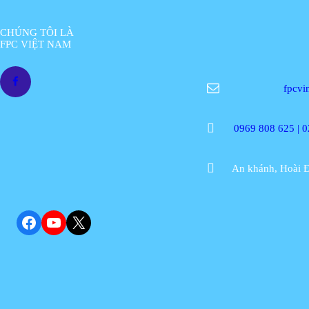
CHÚNG TÔI LÀ
FPC VIỆT NAM
fpcv
0969 808 625 | 
An khánh, Hoài Đ
Facebook
YouTube
X