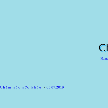
Home
Giới t
Sản 
C
Đối t
Tin tứ
Hom
Tuyển
Liên 
Chăm sóc sức khỏe
05.07.2019