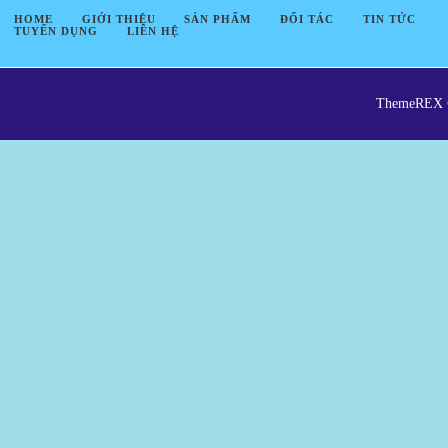
HOME
GIỚI THIỆU
SẢN PHẨM
ĐỐI TÁC
TIN TỨC
TUYỂN DỤNG
LIÊN HỆ
ThemeREX © 