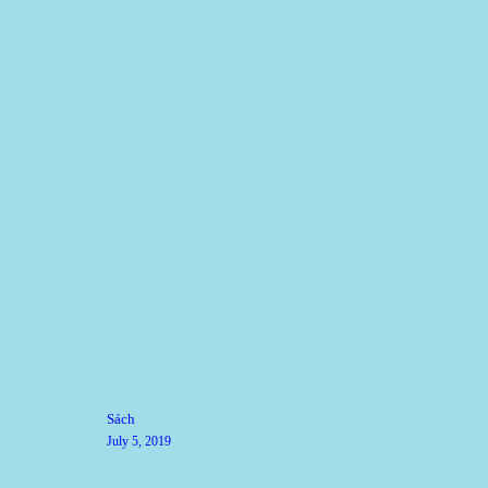
Post
Previous
Sách
post:
navigation
July 5, 2019