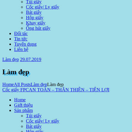
Túi giấy
Cốc giấy/ Ly giấy
Bát giấy
Hộp giấy
Khay giấy
Ống hút giấy
Đối tác
Tin tức
Tuyển dụng
Liên hệ
Làm đẹp
29.07.2019
Làm đẹp
Home
All Posts
Làm đẹp
Làm đẹp
Cốc giấy FPC
AN TOÀN – THÂN THIỆN – TIỆN LỢI
Home
Giới thiệu
Sản phẩm
Túi giấy
Cốc giấy/ Ly giấy
Bát giấy
Hộp giấy