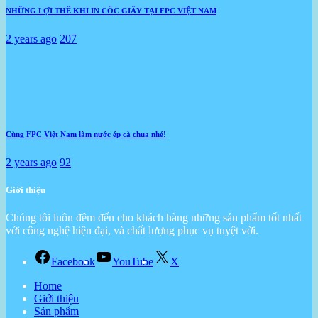
NHỮNG LỢI THẾ KHI IN CỐC GIẤY TẠI FPC VIỆT NAM
2 years ago
207
Cùng FPC Việt Nam làm nước ép cà chua nhé!
2 years ago
92
Giới thiệu
Chúng tôi luôn đêm đến cho khách hàng những sản phẩm tốt nhất
với công nghệ hiện đại, và chất lượng phục vụ tuyệt vời.
Facebook
YouTube
X
Home
Giới thiệu
Sản phẩm