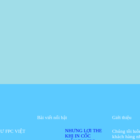
Bài viết nổi bật
Giới thiệu
NHỮNG LỢI THẾ
Ư FPC VIỆT
Chúng tôi lu
KHI IN CỐC
khách hàng n