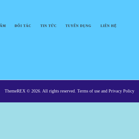
HẨM
ĐỐI TÁC
TIN TỨC
TUYỂN DỤNG
LIÊN HỆ
ThemeREX © 2026. All rights reserved. Terms of use and Privacy Policy