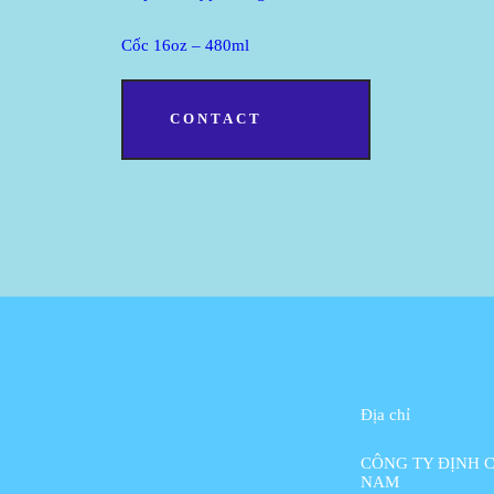
Cốc 16oz – 480ml
CONTACT
Địa chỉ
CÔNG TY ĐỊNH C
NAM