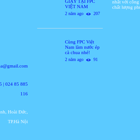
GIẤY TẠI FPC
nhất với công
VIỆT NAM
chất lượng phụ
2 năm ago
207
Cùng FPC Việt
Nam làm nước ép
cà chua nhé!
2 năm ago
91
na@gmail.com
5 | 024 85 885
116
nh, Hoài Đức,
TP.Hà Nội