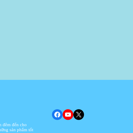
Facebook
YouTube
X
ôn đêm đến cho
hững sản phẩm tốt