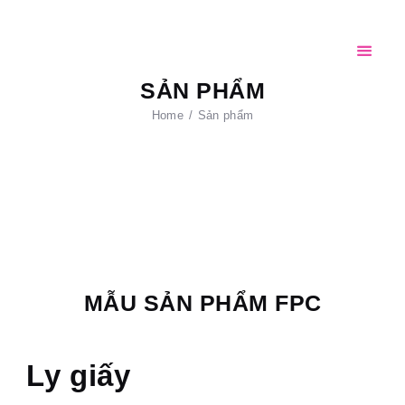
Trang chủ
Giới thiệu
CỐC GIẤY FPC
Sản phẩm
SẢN PHẨM
AN TOÀN – THÂN THIỆN – TIỆN LỢI
Home
Sản phẩm
Đối tác
Tin tức
Tuyển dụng
Liên hệ
MẪU SẢN PHẨM FPC
Ly giấy