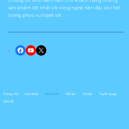
Chúng tôi luôn đêm đến cho khách hàng những
sản phẩm tốt nhất với công nghệ hiện đại, và chất
lượng phục vụ tuyệt vời.
Facebook
YouTube
X
Trang chủ
Giới thiệu
Sản phẩm
Đối tác
Tin tức
Tuyển dụng
Liên hệ