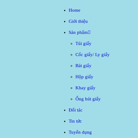
Home
Home
Giới thiệu
Cố
Giới t
Sản phẩm
Sản 
Túi giấy
Cốc giấy/ Ly giấy
Đối t
Bát giấy
Tin tứ
Hộp giấy
Khay giấy
Tuyển
Ống hút giấy
Liên 
Đối tác
Tin tức
Tuyển dụng