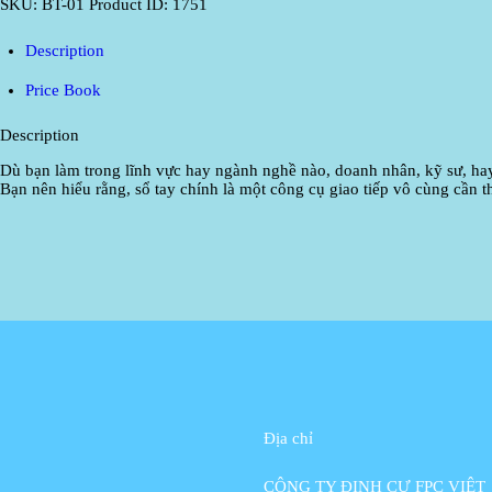
SKU:
BT-01
Product ID:
1751
Description
Price Book
Description
Dù bạn làm trong lĩnh vực hay ngành nghề nào, doanh nhân, kỹ sư, hay
Bạn nên hiểu rằng, sổ tay chính là một công cụ giao tiếp vô cùng cần 
Địa chỉ
CÔNG TY ĐỊNH CƯ FPC VIỆT