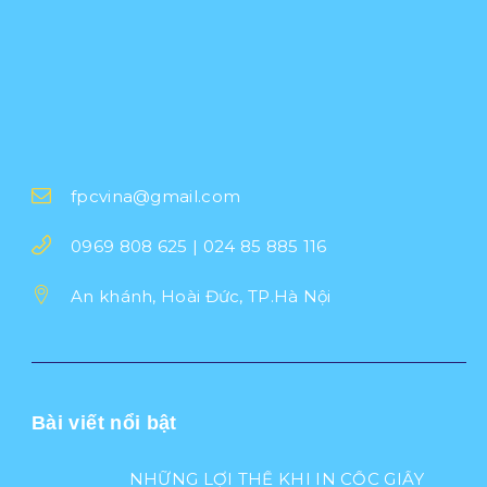
fpcvina@gmail.com
0969 808 625 | 024 85 885 116
An khánh, Hoài Đức, TP.Hà Nội
Bài viết nổi bật
NHỮNG LỢI THẾ KHI IN CỐC GIẤY