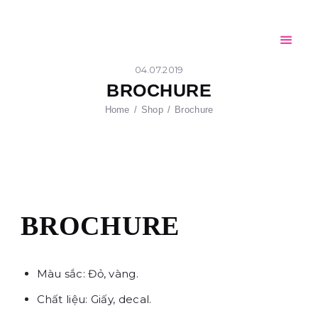
Home
Giới thiệu
CỐC GIẤY FPC
Sản phẩm
04.07.2019
AN TOÀN – THÂN THIỆN – TIỆN LỢI
BROCHURE
Đối tác
Home
Shop
Brochure
Tin tức
Tuyển dụng
Liên hệ
BROCHURE
Màu sắc: Đỏ, vàng.
Chất liệu: Giấy, decal.