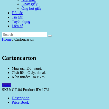
Khay giấy
Ống hút giấy
Đối tác
Tin tức
Tuyển dụng
Liên hệ
Home
/ Cartoncarton
Cartoncarton
Màu sắc: Đỏ, vàng.
Chất liệu: Giấy, decal.
Kích thước: 1m x 2m.
Order
SKU:
CT-04
Product ID:
1731
Description
Price Book