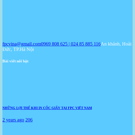
fpcvina@gmail.com
0969 808 625 | 024 85 885 116
An khánh, Hoài
Đức, TP.Hà Nội
Bài viết nổi bật
NHỮNG LỢI THẾ KHI IN CỐC GIẤY TẠI FPC VIỆT NAM
2 years ago
206