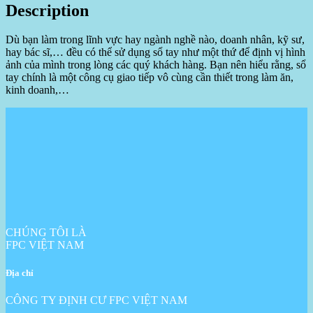
Description
Dù bạn làm trong lĩnh vực hay ngành nghề nào, doanh nhân, kỹ sư,
hay bác sĩ,… đều có thể sử dụng sổ tay như một thứ để định vị hình
ảnh của mình trong lòng các quý khách hàng. Bạn nên hiểu rằng, sổ
tay chính là một công cụ giao tiếp vô cùng cần thiết trong làm ăn,
kinh doanh,…
CHÚNG TÔI LÀ
FPC VIỆT NAM
Địa chỉ
CÔNG TY ĐỊNH CƯ FPC VIỆT NAM