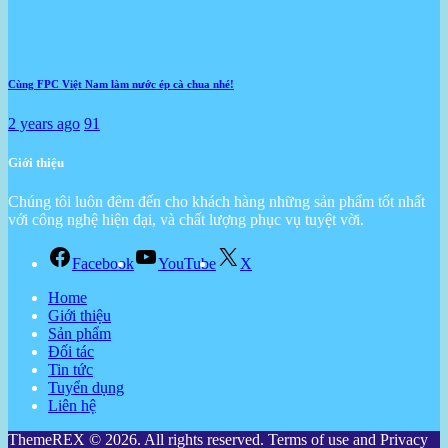
Cùng FPC Việt Nam làm nước ép cà chua nhé!
2 years ago
91
Giới thiệu
Chúng tôi luôn đêm đến cho khách hàng những sản phẩm tốt nhất
với công nghệ hiện đại, và chất lượng phục vụ tuyệt vời.
Facebook
YouTube
X
Home
Giới thiệu
Sản phẩm
Đối tác
Tin tức
Tuyển dụng
Liên hệ
ThemeREX © 2026. All rights reserved. Terms of use and Privacy