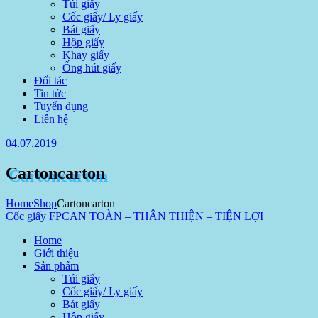
Túi giấy
Cốc giấy/ Ly giấy
Bát giấy
Hộp giấy
Khay giấy
Ống hút giấy
Đối tác
Tin tức
Tuyển dụng
Liên hệ
04.07.2019
Cartoncarton
Home
Shop
Cartoncarton
Cốc giấy FPC
AN TOÀN – THÂN THIỆN – TIỆN LỢI
Home
Giới thiệu
Sản phẩm
Túi giấy
Cốc giấy/ Ly giấy
Bát giấy
Hộp giấy