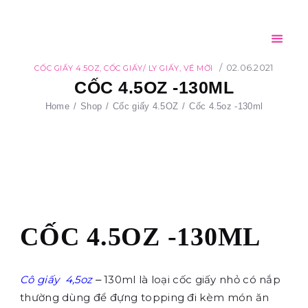
Home
Giới thiệu
CỐC GIẤY FPC
Sản phẩm
02.06.2021
CỐC GIẤY 4.5OZ
,
CỐC GIẤY/ LY GIẤY
,
VÉ MỜI
AN TOÀN – THÂN THIỆN – TIỆN LỢI
CỐC 4.5OZ -130ML
Đối tác
Home
Shop
Cốc giấy 4.5OZ
Cốc 4.5oz -130ml
Tin tức
Tuyển dụng
Liên hệ
CỐC 4.5OZ -130ML
Cô giấy 4,5oz
130ml là loại cốc giấy nhỏ có nắp
–
thường dùng để đựng topping đi kèm món ăn