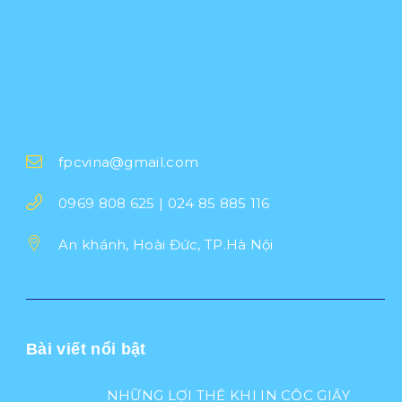
fpcvina@gmail.com
0969 808 625 | 024 85 885 116
An khánh, Hoài Đức, TP.Hà Nội
Bài viết nổi bật
NHỮNG LỢI THẾ KHI IN CỐC GIẤY