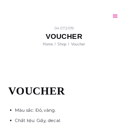
Home
Giới thiệu
CỐC GIẤY FPC
Sản phẩm
04.07.2019
AN TOÀN – THÂN THIỆN – TIỆN LỢI
VOUCHER
Đối tác
Home
Shop
Voucher
Tin tức
Tuyển dụng
Liên hệ
VOUCHER
Màu sắc: Đỏ, vàng.
Chất liệu: Giấy, decal.