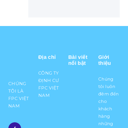
Địa chỉ
Bài viết
Giới
nổi bật
thiệu
CÔNG TY
N
Chúng
ĐỊNH CƯ
CHÚNG
H
tôi luôn
FPC VIỆT
Ữ
TÔI LÀ
đêm đến
NAM
N
FPC VIỆT
cho
G
NAM
khách
L
Ợ
hàng
I
những