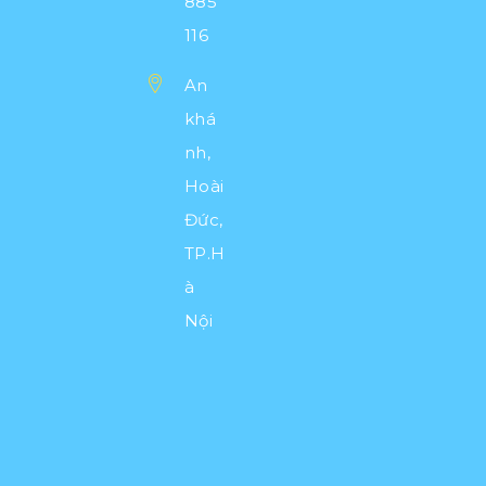
885
V
116
I
Ệ
An
T
N
khá
A
nh,
M
Hoài
2
y
Đức,
e
a
TP.H
r
s
à
a
g
Nội
o
2
0
7
C
Ù