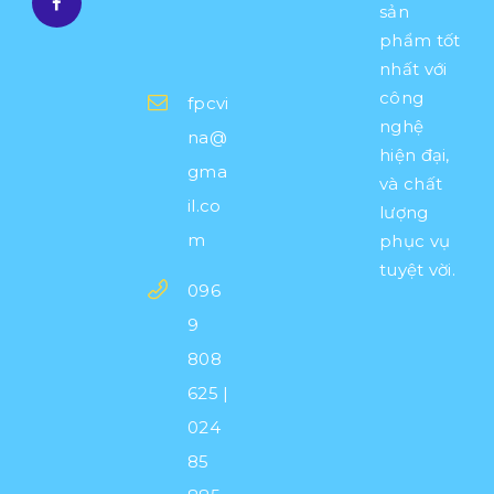
T
sản
H
phẩm tốt
Ế
nhất với
K
công
H
fpcvi
I
nghệ
na@
I
hiện đại,
N
gma
và chất
C
il.co
lượng
Ố
m
phục vụ
C
G
tuyệt vời.
096
I
Ấ
9
Y
808
T
Ạ
625 |
I
024
F
85
P
C