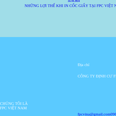
24.10.2024
NHỮNG LỢI THẾ KHI IN CỐC GIẤY TẠI FPC VIỆT
Địa chỉ
CÔNG TY ĐỊNH CƯ F
CHÚNG TÔI LÀ
FPC VIỆT NAM
fpcvina@gmail.com
096