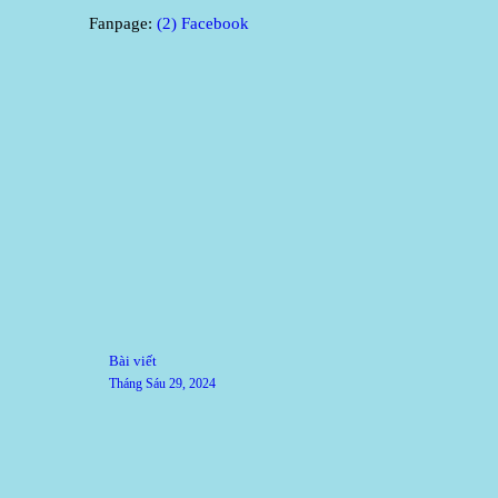
Fanpage:
(2) Facebook
Điều hướng bài viết
Previous post:
Bài viết
Tháng Sáu 29, 2024