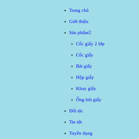
Trang
Trang chủ
Giới thiệu
Cố
Giới t
Sản phẩm
Sản 
Cốc giấy 2 lớp
Cốc giấy
Đối t
Bát giấy
Tin tứ
Hộp giấy
Khay giấy
Tuyển
Ống hút giấy
Liên 
Đối tác
Tin tức
Tuyển dụng