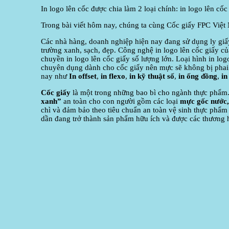
In logo lên cốc được chia làm 2 loại chính: in logo lên cốc 
Trong bài viết hôm nay, chúng ta cùng Cốc giấy FPC Việt 
Các nhà hàng, doanh nghiệp hiện nay đang sử dụng ly giấy
trường xanh, sạch, đẹp. Công nghệ in logo lên cốc giấy c
chuyền in logo lên cốc giấy số lượng lớn. Loại hình in log
chuyên dụng dành cho cốc giấy nên mực sẽ không bị phai h
nay như
In offset
,
in flexo
,
in kỹ thuật số
,
in ống đồng
,
in
Cốc giấy
là một trong những bao bì cho ngành thực phẩm. 
xanh”
an toàn cho con người gồm các loại
mực gốc nước,
chì và đảm bảo theo tiêu chuẩn an toàn vệ sinh thực phẩm
dần đang trở thành sản phẩm hữu ích và được các thương h