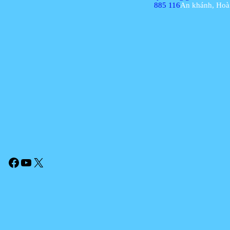
885 116
An khánh, Hoà
Facebook
YouTube
X