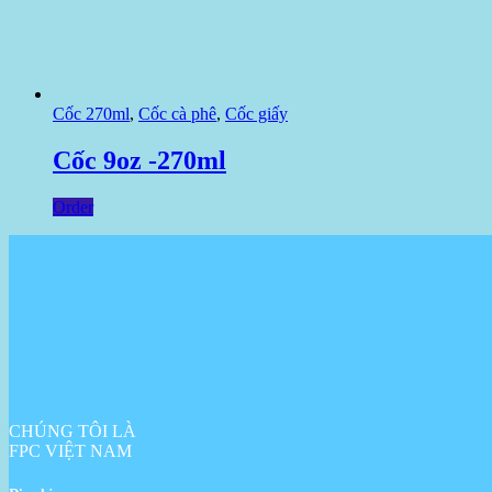
Cốc 270ml
,
Cốc cà phê
,
Cốc giấy
Cốc 9oz -270ml
Order
CHÚNG TÔI LÀ
FPC VIỆT NAM