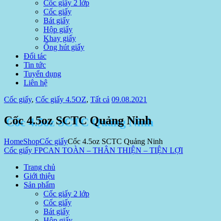
Cốc giấy 2 lớp
Cốc giấy
Bát giấy
Hộp giấy
Khay giấy
Ống hút giấy
Đối tác
Tin tức
Tuyển dụng
Liên hệ
Cốc giấy
,
Cốc giấy 4.5OZ
,
Tất cả
09.08.2021
Cốc 4.5oz SCTC Quảng Ninh
Home
Shop
Cốc giấy
Cốc 4.5oz SCTC Quảng Ninh
Cốc giấy FPC
AN TOÀN – THÂN THIỆN – TIỆN LỢI
Trang chủ
Giới thiệu
Sản phẩm
Cốc giấy 2 lớp
Cốc giấy
Bát giấy
Hộp giấy