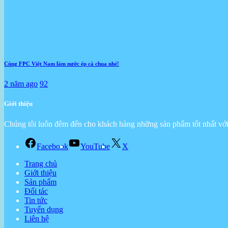
Cùng FPC Việt Nam làm nước ép cà chua nhé!
2 năm ago
92
Giới thiệu
Chúng tôi luôn đêm đến cho khách hàng những sản phẩm tốt nhất với 
Facebook
YouTube
X
Trang chủ
Giới thiệu
Sản phẩm
Đối tác
Tin tức
Tuyển dụng
Liên hệ