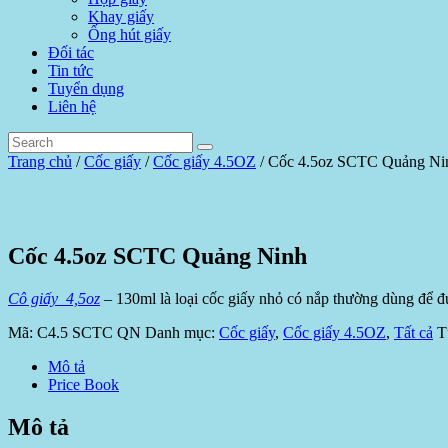
Khay giấy
Ống hút giấy
Đối tác
Tin tức
Tuyển dụng
Liên hệ
Trang chủ
/
Cốc giấy
/
Cốc giấy 4.5OZ
/ Cốc 4.5oz SCTC Quảng Ni
Cốc 4.5oz SCTC Quảng Ninh
Cô giấy 4,5oz
–
130ml là loại cốc giấy nhỏ có nắp thường dùng để 
Mã:
C4.5 SCTC QN
Danh mục:
Cốc giấy
,
Cốc giấy 4.5OZ
,
Tất cả
T
Mô tả
Price Book
Mô tả