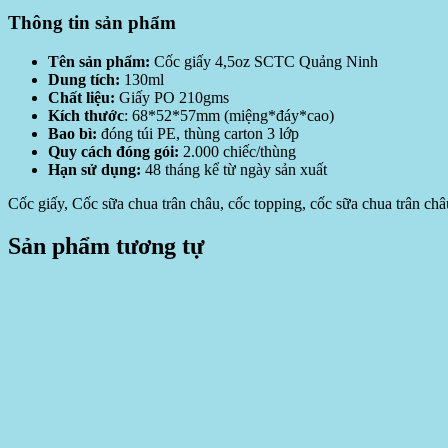
Thông tin sản phẩm
Tên sản phẩm:
Cốc giấy 4,5oz SCTC Quảng Ninh
Dung tích:
130ml
Chất liệu:
Giấy PO 210gms
Kích thước
: 68*52*57mm (miệng*đáy*cao)
Bao bì:
đóng túi PE, thùng carton 3 lớp
Quy cách đóng gói:
2.000 chiếc/thùng
Hạn sử dụng:
48 tháng kể từ ngày sản xuất
Cốc giấy, Cốc sữa chua trân châu, cốc topping, cốc sữa chua trân c
Sản phẩm tương tự