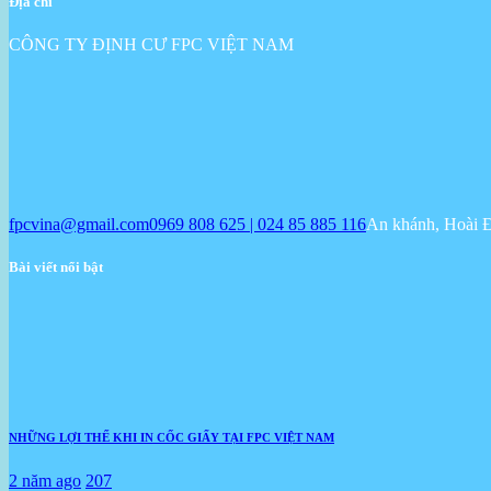
Địa chỉ
CÔNG TY ĐỊNH CƯ FPC VIỆT NAM
fpcvina@gmail.com
0969 808 625 | 024 85 885 116
An khánh, Hoài 
Bài viết nổi bật
NHỮNG LỢI THẾ KHI IN CỐC GIẤY TẠI FPC VIỆT NAM
2 năm ago
207