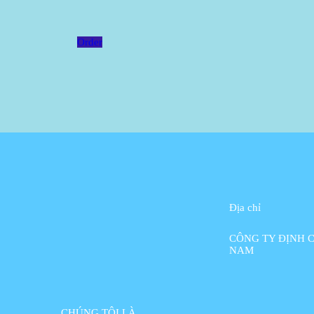
Order
Địa chỉ
CÔNG TY ĐỊNH C
NAM
CHÚNG TÔI LÀ