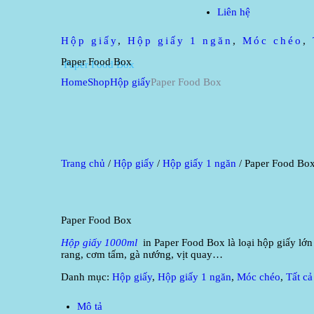
Liên hệ
Hộp giấy
,
Hộp giấy 1 ngăn
,
Móc chéo
,
Paper Food Box
Home
Shop
Hộp giấy
Paper Food Box
Trang chủ
/
Hộp giấy
/
Hộp giấy 1 ngăn
/ Paper Food Bo
Paper Food Box
Hộp giấy 1000m
l
in Paper Food Box là loại hộp giấy lớ
rang, cơm tấm, gà nướng, vịt quay…
Danh mục:
Hộp giấy
,
Hộp giấy 1 ngăn
,
Móc chéo
,
Tất cả
Mô tả