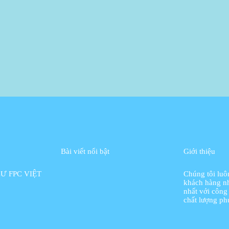
Bài viết nổi bật
Giới thiệu
Ư FPC VIỆT
Chúng tôi lu
khách hàng n
nhất với công
chất lượng phụ