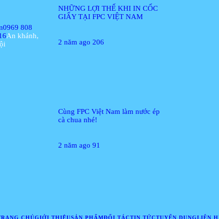
NHỮNG LỢI THẾ KHI IN CỐC
GIẤY TẠI FPC VIỆT NAM
m
0969 808
16
An khánh,
2 năm ago
206
ội
Cùng FPC Việt Nam làm nước ép
cà chua nhé!
2 năm ago
91
TRANG CHỦ
GIỚI THIỆU
SẢN PHẨM
ĐỐI TÁC
TIN TỨC
TUYỂN DỤNG
LIÊN H