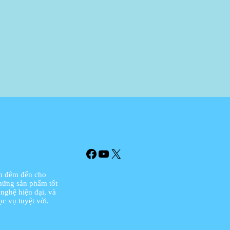
Facebook
YouTube
X
ôn đêm đến cho
hững sản phẩm tốt
 nghệ hiện đại, và
c vụ tuyệt vời.