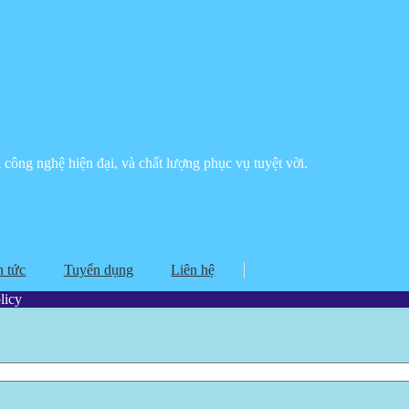
công nghệ hiện đại, và chất lượng phục vụ tuyệt vời.
n tức
Tuyển dụng
Liên hệ
licy