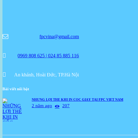
fpcvina@gmail.com
0969 808 625 | 024 85 885 116
An khánh, Hoài Đức, TP.Hà Nội
Bài viết nổi bật
NHỮNG LỢI THẾ KHI IN CỐC GIẤY TẠI FPC VIỆT NAM
2 năm ago
207