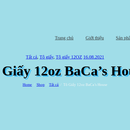
Trang chủ
Giới thiệu
Sản ph
Tất cả
,
Tô giấy
,
Tô giấy 12OZ
16.08.2021
 Giấy 12oz BaCa’s Ho
Home
Shop
Tất cả
Tô Giấy 12oz BaCa’s House