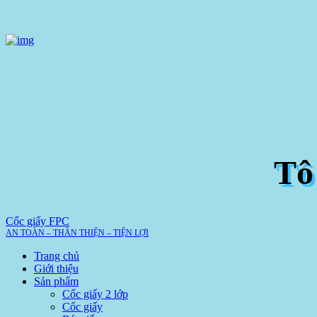
Tô
Cốc giấy FPC
AN TOÀN – THÂN THIỆN – TIỆN LỢI
Trang chủ
Giới thiệu
Sản phẩm
Cốc giấy 2 lớp
Cốc giấy