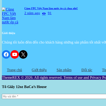
Cùng FPC Việt Nam làm nước ép cà chua nhé!
2 năm ago
91
Giới thiệu
Chúng tôi luôn đêm đến cho khách hàng những sản phẩm tốt nhất với 
Facebook
YouTube
X
Trang chủ
Giới thiệu
Sản phẩm
Đối tác
Ti
ThemeREX © 2026. All rights reserved. Terms of use and Privacy Po
Tô Giấy 12oz BaCa’s House