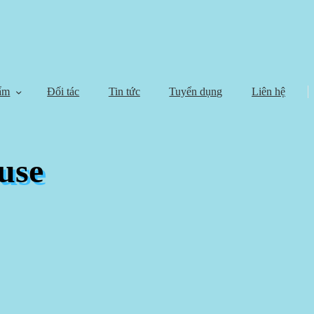
ẩm
Đối tác
Tin tức
Tuyển dụng
Liên hệ
use