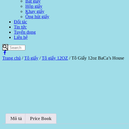
Bát giấy
Hộp giấy
Khay giấy
Ống hút giấy
Đối tác
Tin tức
Tuyển dụng
Liên hệ
Trang chủ
/
Tô giấy
/
Tô giấy 12OZ
/ Tô Giấy 12oz BaCa’s House
Mô tả
Price Book