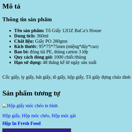
Mô tả
Thông tin sản phẩm
Tên sản phẩm:
Tô Giấy 12OZ BaCa’s House
Dung tích:
360ml
Chất liệu:
Giấy PO 280gms
Kích thước
: 95*75*75mm (miệng*đáy*cao)
Bao bì:
đóng túi PE, thùng carton 3 lớp
Quy cách đóng gói:
1000 chiếc/thùng
Hạn sử dụng:
48 tháng kể từ ngày sản xuất
Cốc giấy, ly giấy, bát giấy, tô giấy, hộp giấy, Tô giấy đựng cháo di
Sản phẩm tương tự
Hộp giấy
,
Hộp móc chéo
,
Hộp móc gài
Hộp In Fresh Food