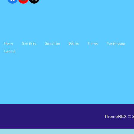
Home
Giới thiệu
Sản phẩm
Đối tác
Tin tức
Tuyển dụng
Liên hệ
ThemeREX © 202