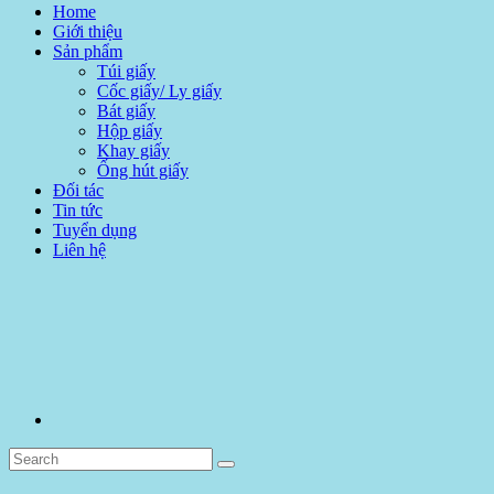
Home
Giới thiệu
Sản phẩm
Túi giấy
Cốc giấy/ Ly giấy
Bát giấy
Hộp giấy
Khay giấy
Ống hút giấy
Đối tác
Tin tức
Tuyển dụng
Liên hệ