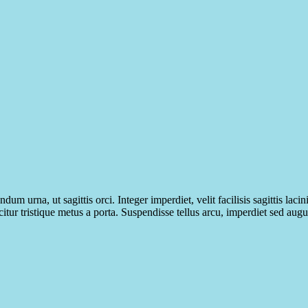
m urna, ut sagittis orci. Integer imperdiet, velit facilisis sagittis lacin
citur tristique metus a porta. Suspendisse tellus arcu, imperdiet sed au