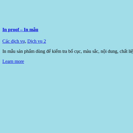
In proof – In mẫu
Các dịch vụ
,
Dịch vụ 2
In mẫu sản phẩm dùng để kiểm tra bố cục, màu sắc, nội dung, chất li
Learn more