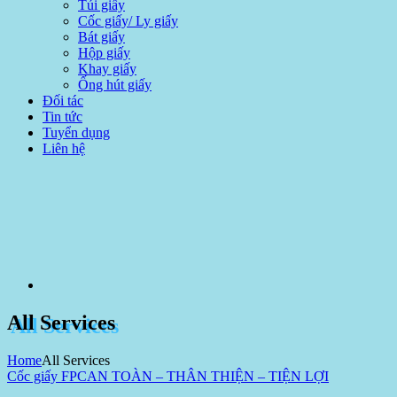
Túi giấy
Cốc giấy/ Ly giấy
Bát giấy
Hộp giấy
Khay giấy
Ống hút giấy
Đối tác
Tin tức
Tuyển dụng
Liên hệ
All Services
Home
All Services
Cốc giấy FPC
AN TOÀN – THÂN THIỆN – TIỆN LỢI