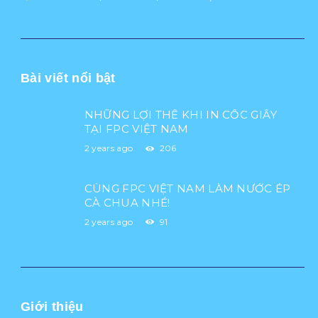
Bài viết nổi bật
NHỮNG LỢI THẾ KHI IN CỐC GIẤY
TẠI FPC VIỆT NAM
2 years ago
206
CÙNG FPC VIỆT NAM LÀM NƯỚC ÉP
CÀ CHUA NHÉ!
2 years ago
91
Giới thiệu