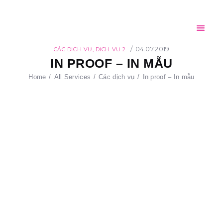
Home
Giới thiệu
CỐC GIẤY FPC
Sản phẩm
04.07.2019
CÁC DỊCH VỤ
,
DỊCH VỤ 2
AN TOÀN – THÂN THIỆN – TIỆN LỢI
IN PROOF – IN MẪU
Đối tác
Home
All Services
Các dịch vụ
In proof – In mẫu
Tin tức
Tuyển dụng
Liên hệ