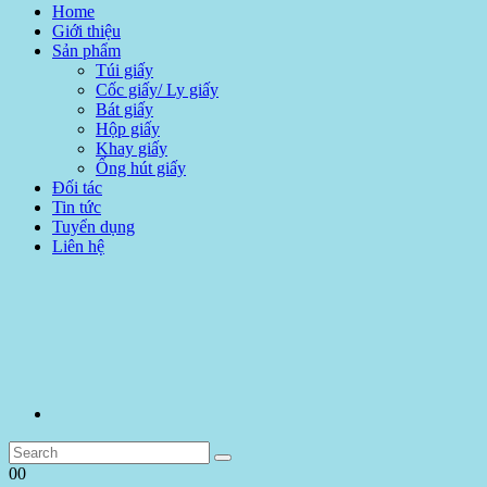
Home
Giới thiệu
Sản phẩm
Túi giấy
Cốc giấy/ Ly giấy
Bát giấy
Hộp giấy
Khay giấy
Ống hút giấy
Đối tác
Tin tức
Tuyển dụng
Liên hệ
00