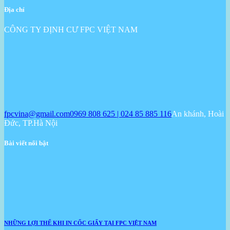
Địa chỉ
CÔNG TY ĐỊNH CƯ FPC VIỆT NAM
fpcvina@gmail.com
0969 808 625 | 024 85 885 116
An khánh, Hoài
Đức, TP.Hà Nội
Bài viết nổi bật
NHỮNG LỢI THẾ KHI IN CỐC GIẤY TẠI FPC VIỆT NAM