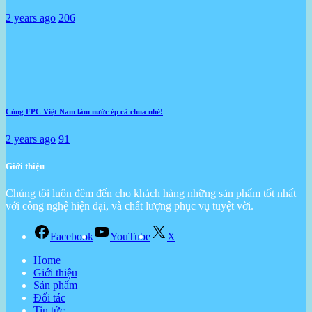
2 years ago
206
Cùng FPC Việt Nam làm nước ép cà chua nhé!
2 years ago
91
Giới thiệu
Chúng tôi luôn đêm đến cho khách hàng những sản phẩm tốt nhất
với công nghệ hiện đại, và chất lượng phục vụ tuyệt vời.
Facebook
YouTube
X
Home
Giới thiệu
Sản phẩm
Đối tác
Tin tức