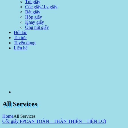
Túi giấy
Cốc giấy/ Ly giấy
Bát giấy
Hộp giấy
Khay giấy
Ống hút giấy
Đối tác
Tin tức
Tuyển dụng
Liên hệ
All Services
Home
All Services
Cốc giấy FPC
AN TOÀN – THÂN THIỆN – TIỆN LỢI