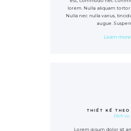
est, commodo nec commodo
lorem. Nulla aliquam tortor 
Nulla nec nulla varius, tincid
augue. Suspen
Learn more
0
THIẾT KẾ THEO
Dịch vụ
Lorem ipsum dolor sit a