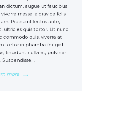
ean dictum, augue ut faucibus
iverra massa, a gravida felis
uam. Praesent lectus ante,
 ultricies quis tortor. Ut nunc
 commodo quis, viverra at
m tortor in pharetra feugiat.
s, tincidunt nulla et, pulvinar
. Suspendisse…
arn more