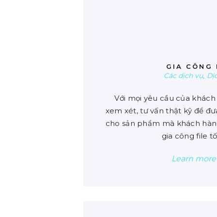
0
GIA CÔNG 
Các dịch vụ
,
Dị
Với mọi yêu cầu của khách 
xem xét, tư vấn thật kỹ để đư
cho sản phẩm mà khách hàng
gia công file t
Learn more