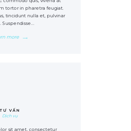
 commodo quis, viverra at
m tortor in pharetra feugiat.
s, tincidunt nulla et, pulvinar
. Suspendisse…
arn more
00
TƯ VẤN
Dịch vụ
or sit amet, consectetur