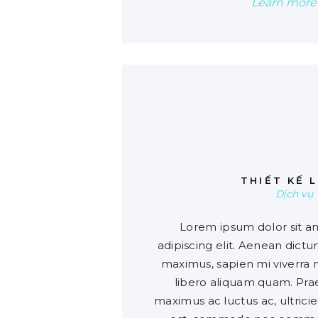
Learn more
0
THIẾT KẾ 
Dịch vụ
Lorem ipsum dolor sit a
adipiscing elit. Aenean dict
maximus, sapien mi viverra m
libero aliquam quam. Prae
maximus ac luctus ac, ultricie