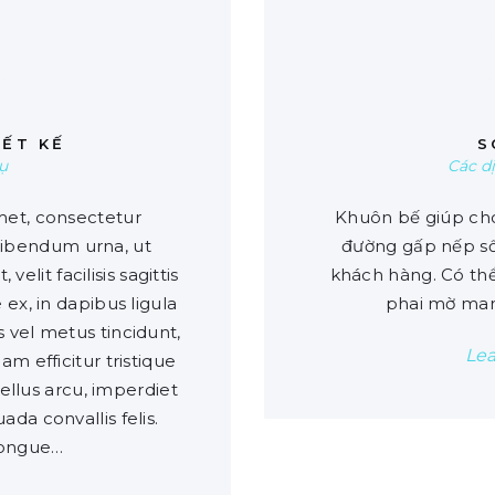
0
IẾT KẾ
S
ụ
Các d
met, consectetur
Khuôn bế giúp ch
 bibendum urna, ut
đường gấp nếp s
 velit facilisis sagittis
khách hàng. Có thể
 ex, in dapibus ligula
phai mờ ma
s vel metus tincidunt,
Le
am efficitur tristique
ellus arcu, imperdiet
da convallis felis.
congue…