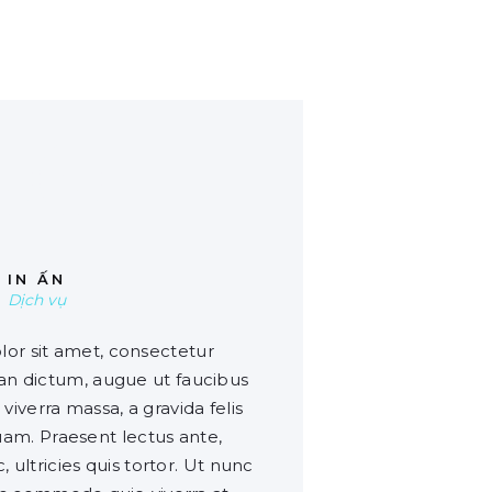
00
IN ẤN
Dịch vụ
or sit amet, consectetur
ean dictum, augue ut faucibus
iverra massa, a gravida felis
uam. Praesent lectus ante,
 ultricies quis tortor. Ut nunc