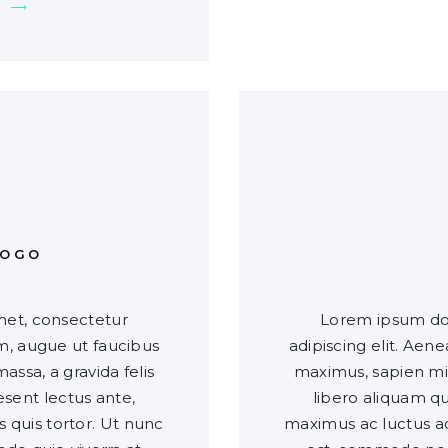
0
LOGO
met, consectetur
Lorem ipsum dol
um, augue ut faucibus
adipiscing elit. Aen
assa, a gravida felis
maximus, sapien mi v
sent lectus ante,
libero aliquam q
s quis tortor. Ut nunc
maximus ac luctus ac,