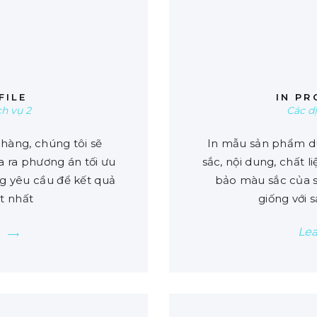
0
FILE
IN PR
ch vụ 2
Các d
hàng, chúng tôi sẽ
In mẫu sản phẩm dù
a ra phương án tối ưu
sắc, nội dung, chất 
 yêu cầu để kết quả
bảo màu sắc của s
ốt nhất
giống với 
Le