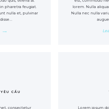
 quis, viverra at
est, commodo nec
in pharetra feugiat.
lorem. Nulla aliqua
unt nulla et, pulvinar
Nulla nec nulla variu
disse…
augue
Le
0
 YÊU CẦU
met, consectetur
Lorem ipsum dol