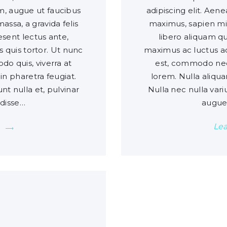
um, augue ut faucibus
adipiscing elit. Aen
assa, a gravida felis
maximus, sapien mi v
sent lectus ante,
libero aliquam q
s quis tortor. Ut nunc
maximus ac luctus ac,
 quis, viverra at
est, commodo nec
in pharetra feugiat.
lorem. Nulla aliqua
unt nulla et, pulvinar
Nulla nec nulla variu
disse…
augue
Le
0