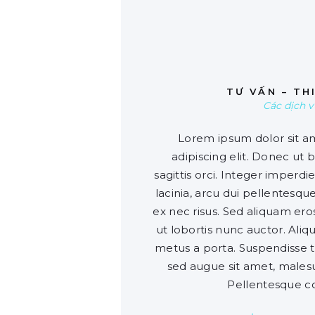
0
TƯ VẤN – TH
Các dịch v
Lorem ipsum dolor sit a
adipiscing elit. Donec ut
sagittis orci. Integer imperdiet,
lacinia, arcu dui pellentesque
ex nec risus. Sed aliquam ero
ut lobortis nunc auctor. Aliqu
metus a porta. Suspendisse t
sed augue sit amet, malesua
Pellentesque 