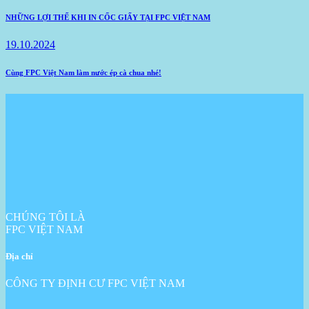
NHỮNG LỢI THẾ KHI IN CỐC GIẤY TẠI FPC VIỆT NAM
19.10.2024
Cùng FPC Việt Nam làm nước ép cà chua nhé!
CHÚNG TÔI LÀ
FPC VIỆT NAM
Địa chỉ
CÔNG TY ĐỊNH CƯ FPC VIỆT NAM