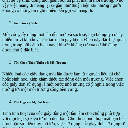
chất để vệ sinh, đồng thời giảm bớt tải phát thải ra môi trường. Nhờ
vậy việc mang đi mang lại sẽ gần như thuận tiện khi những người
không có thời gian nghỉ nhiều đến gọi và mang đi.
An toàn- vệ Sinh:
Mỗi cốc giấy dùng một lần đều mới và sạch sẽ, loại bỏ nguy cơ lây
nhiễm từ vi khuẩn và các tác nhân gây bệnh. Điều này đặc biệt quan
trọng trong bối cảnh hiện nay khi sức kháng cự của cơ thể đang
được chú ý đặc biệt.
Tùy Chọn Thân Thiện với Môi Trường:
Nhiều loại cốc giấy dùng một lần được làm từ nguyên liệu tái chế
hoặc sinh học, giúp giảm thiểu tác động đến môi trường. Việc chọn
cốc giấy đơn sử dụng là một bước nhỏ nhưng có ý nghĩa trong việc
hướng tới một môi trường sống bền vững.
Phù Hợp với Mọi Sự Kiện:
Tính linh hoạt của cốc giấy dùng một lần làm cho chúng phù hợp
với mọi loại sự kiện từ nhỏ đến lớn. Cho dù là buổi họp mặt bạn bè
nhỏ hoặc sự kiện quy mô lớn, việc sử dụng cốc giấy đơn sử dụng sẽ