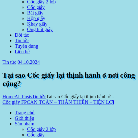
Cốc giấy 2 lớp
Cốc giấy
Bát giấy
Hộp giấy
Khay giấy
Ống hút giấy
Đối tác
Tin tức
Tuyển dụng
Liên hệ
Tin tức
04.10.2024
Tại sao Cốc giấy lại thịnh hành ở nơi công
cộng?
Home
All Posts
Tin tức
Tại sao Cốc giấy lại thịnh hành ở...
Cốc giấy FPC
AN TOÀN – THÂN THIỆN – TIỆN LỢI
Trang chủ
Giới thiệu
Sản phẩm
Cốc giấy 2 lớp
Cốc giấy