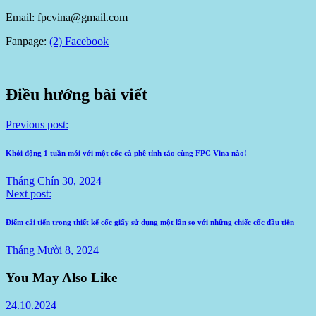
Email: fpcvina@gmail.com
Fanpage:
(2) Facebook
Điều hướng bài viết
Previous post:
Khởi động 1 tuần mới với một cốc cà phê tỉnh táo cùng FPC Vina nào!
Tháng Chín 30, 2024
Next post:
Điểm cải tiến trong thiết kế cốc giấy sử dụng một lần so với những chiếc cốc đầu tiên
Tháng Mười 8, 2024
You May Also Like
24.10.2024