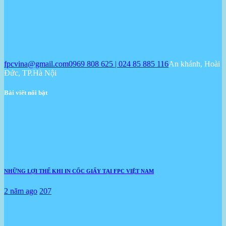
fpcvina@gmail.com
0969 808 625 | 024 85 885 116
An khánh, Hoài
Đức, TP.Hà Nội
Bài viết nổi bật
NHỮNG LỢI THẾ KHI IN CỐC GIẤY TẠI FPC VIỆT NAM
2 năm ago
207