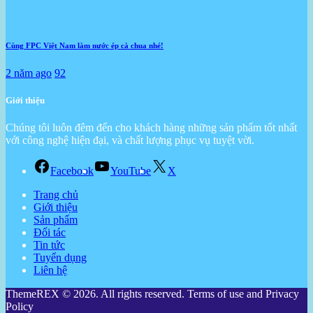
Cùng FPC Việt Nam làm nước ép cà chua nhé!
2 năm ago
92
Giới thiệu
Chúng tôi luôn đêm đến cho khách hàng những sản phẩm tốt nhất
với công nghệ hiện đại, và chất lượng phục vụ tuyệt vời.
Facebook
YouTube
X
Trang chủ
Giới thiệu
Sản phẩm
Đối tác
Tin tức
Tuyển dụng
Liên hệ
ThemeREX © 2026. All rights reserved. Terms of use and Privacy
Policy