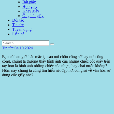
Bát giấy
Hộp giấy
Khay giấy
Ống hút giấy
Đối tác
Tin tức
Tuyển dụng
Liên hệ
Tin tức
04.10.2024
Bạn có bao giờ thắc mắc tại sao nơi chốn công sở hay nơi công
cộng, chúng ta thường thấy hình ảnh của những chiếc cốc giấy trên
tay hơn là hình ảnh những chiếc cốc nhựa, hay chai nước không?
Hôm nay chúng ta cùng tìm hiểu nét đẹp nơi công sở về văn hóa sử
dụng cốc giấy nhé?