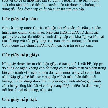
suốt và ko dễ bị móp méo khi sử dụng. Ngoài ra nắp bằng trong
suốt như tấm kính có thể nhìn xuyên nên rất được ưa chuộng khi
đựng đồ uống ở các rạp chiếu và quán trà sữa cao cấp…
Cốc giấy nắp cầu:
Nắp cầu cũng được làm từ chất liệu Pet và khác nắp bằng ơ điểm
hình dáng chúng khác nhau. Nắp cầu thường được sử dụng các
quán café vs trà sữa nhiều vì hình dáng nắp cầu khá đẹp và bắt mắt
khi kết hợp với cốc giấy được các bạn trẻ ưa chuộng nhiều hơn.
Công dụng của chúng thường đựng các loại trà sữa có kem.
Cốc giấy nắp giấy:
Nắp giấy được làm từ chất liệu giấy có tráng phủ 1 mặt PE, lớp pe
đó dùng để ngăn không cho đồ uống có thể thẩm thấu vào bên trong
lớp giấy tránh việc nắp bị mền do ngâm nước uống và có thể bục
nắp. Nắp giấy thể hiện sự cứng cáp và bắt mắt, thân thiên môi
trường, có thể đựng được đồ dùng nóng và lạnh nhưng giá thành
của chúng cũng khá đắt vì chúng mang được nhiều ưu điểm vượt
trội hơn 2 loại nắp bằng, nắp cầu.
Cốc giấy nắp bật.