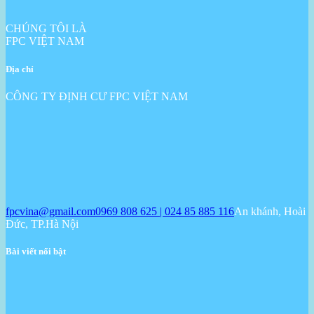
CHÚNG TÔI LÀ
FPC VIỆT NAM
Địa chỉ
CÔNG TY ĐỊNH CƯ FPC VIỆT NAM
fpcvina@gmail.com
0969 808 625 | 024 85 885 116
An khánh, Hoài
Đức, TP.Hà Nội
Bài viết nổi bật