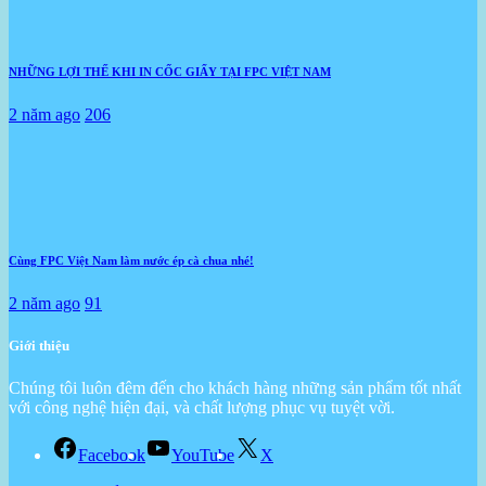
NHỮNG LỢI THẾ KHI IN CỐC GIẤY TẠI FPC VIỆT NAM
2 năm ago
206
Cùng FPC Việt Nam làm nước ép cà chua nhé!
2 năm ago
91
Giới thiệu
Chúng tôi luôn đêm đến cho khách hàng những sản phẩm tốt nhất
với công nghệ hiện đại, và chất lượng phục vụ tuyệt vời.
Facebook
YouTube
X