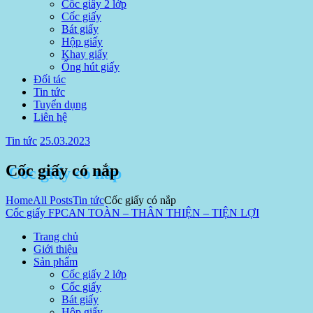
Cốc giấy 2 lớp
Cốc giấy
Bát giấy
Hộp giấy
Khay giấy
Ống hút giấy
Đối tác
Tin tức
Tuyển dụng
Liên hệ
Tin tức
25.03.2023
Cốc giấy có nắp
Home
All Posts
Tin tức
Cốc giấy có nắp
Cốc giấy FPC
AN TOÀN – THÂN THIỆN – TIỆN LỢI
Trang chủ
Giới thiệu
Sản phẩm
Cốc giấy 2 lớp
Cốc giấy
Bát giấy
Hộp giấy