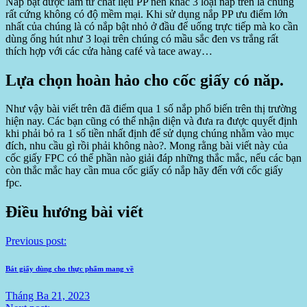
Nắp bật được làm từ chất liệu PP nên khác 3 loại nắp trên là chúng
rất cứng không có độ mềm mại. Khi sử dụng nắp PP ưu điểm lớn
nhất của chúng là có nắp bật nhỏ ở đầu để uống trực tiếp mà ko cần
dùng ống hút như 3 loại trên chúng có mầu sắc đen vs trắng rất
thích hợp với các cửa hàng café và tace away…
Lựa chọn hoàn hảo cho cốc giấy có năp.
Như vậy bài viết trên đã điểm qua 1 số nắp phổ biến trên thị trường
hiện nay. Các bạn cũng có thể nhận diện và đưa ra được quyết định
khi phải bỏ ra 1 số tiền nhất định để sử dụng chúng nhằm vào mục
đích, nhu cầu gì rồi phải không nào?. Mong rằng bài viết này của
cốc giấy FPC có thể phần nào giải đáp những thắc mắc, nếu các bạn
còn thắc mắc hay cần mua cốc giấy có nắp hãy đến với cốc giấy
fpc.
Điều hướng bài viết
Previous post:
Bát giấy dùng cho thực phẩm mang về
Tháng Ba 21, 2023