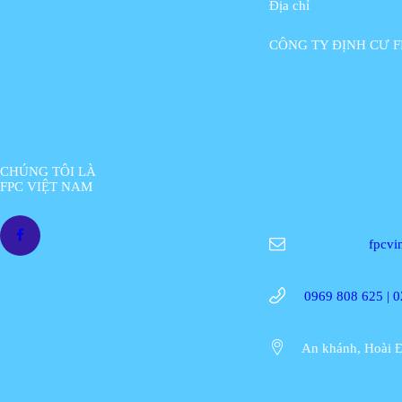
Địa chỉ
CÔNG TY ĐỊNH CƯ F
CHÚNG TÔI LÀ
FPC VIỆT NAM
fpcv
0969 808 625 | 
An khánh, Hoài Đ