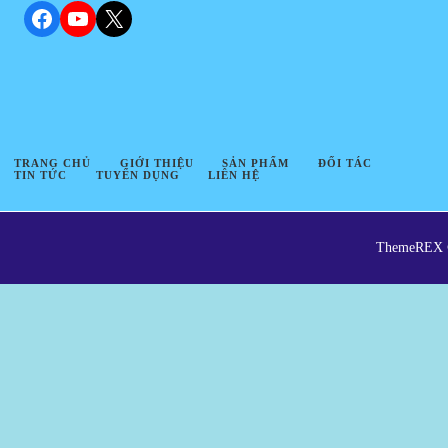
Facebook
YouTube
X
TRANG CHỦ
GIỚI THIỆU
SẢN PHẨM
ĐỐI TÁC
TIN TỨC
TUYỂN DỤNG
LIÊN HỆ
ThemeREX © 