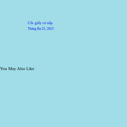
Điều
Previous
Cốc giấy có nắp
post:
hướng
Tháng Ba 25, 2023
bài
viết
You May Also Like