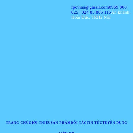
fpcvina@gmail.com
0969 808
625 | 024 85 885 116
An khánh,
Hoài Đức, TP.Hà Nội
TRANG CHỦ
GIỚI THIỆU
SẢN PHẨM
ĐỐI TÁC
TIN TỨC
TUYỂN DỤNG