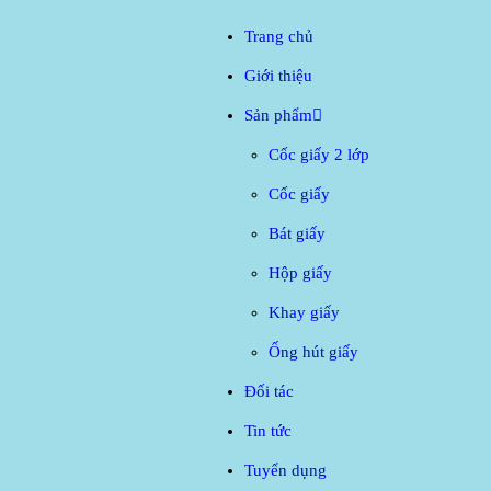
Trang
Trang chủ
Giới thiệu
Cố
Giới t
Sản phẩm
Sản 
Cốc giấy 2 lớp
Cốc giấy
Đối t
Bát giấy
Tin tứ
Hộp giấy
Khay giấy
Tuyển
Ống hút giấy
Liên 
Đối tác
Tin tức
Tuyển dụng