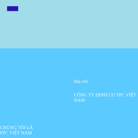
Order
Địa chỉ
CÔNG TY ĐỊNH CƯ FPC VIỆT
NAM
CHÚNG TÔI LÀ
FPC VIỆT NAM