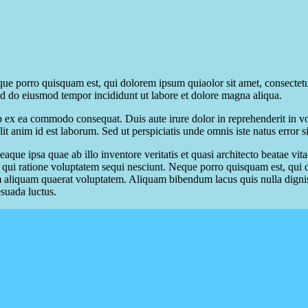
ue porro quisquam est, qui dolorem ipsum quiaolor sit amet, consectetu
sed do eiusmod tempor incididunt ut labore et dolore magna aliqua.
 ex ea commodo consequat. Duis aute irure dolor in reprehenderit in volu
it anim id est laborum. Sed ut perspiciatis unde omnis iste natus error si
e ipsa quae ab illo inventore veritatis et quasi architecto beatae vit
 qui ratione voluptatem sequi nesciunt. Neque porro quisquam est, qui do
aliquam quaerat voluptatem. Aliquam bibendum lacus quis nulla digni
esuada luctus.