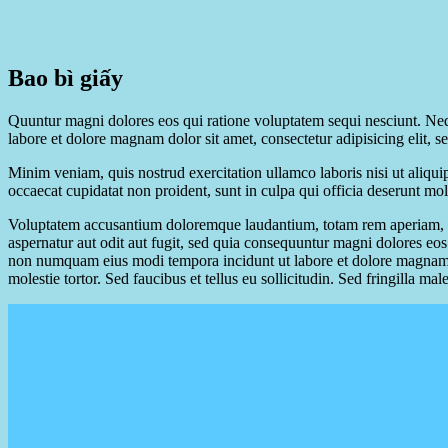
Bao bì giấy
Quuntur magni dolores eos qui ratione voluptatem sequi nesciunt. Neq
labore et dolore magnam dolor sit amet, consectetur adipisicing elit, 
Minim veniam, quis nostrud exercitation ullamco laboris nisi ut aliquip
occaecat cupidatat non proident, sunt in culpa qui officia deserunt moll
Voluptatem accusantium doloremque laudantium, totam rem aperiam, eaqu
aspernatur aut odit aut fugit, sed quia consequuntur magni dolores eos
non numquam eius modi tempora incidunt ut labore et dolore magnam 
molestie tortor. Sed faucibus et tellus eu sollicitudin. Sed fringilla mal