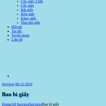
Cốc giấy 2 lớp
Cốc giấy
Bát giấy
Hộp giấy
Khay giấy
Ống hút giấy
Đối tác
Tin tức
Tuyển dụng
Liên hệ
Services
06.12.2016
Bao bì giấy
Home
All Services
Services
Bao bì giấy