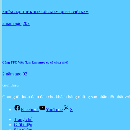
NHỮNG LỢI THẾ KHI IN CỐC GIẤY TẠI FPC VIỆT NAM
2 năm ago
207
Cùng FPC Việt Nam làm nước ép cà chua nhé!
2 năm ago
92
Giới thiệu
Chúng tôi luôn đêm đến cho khách hàng những sản phẩm tốt nhất với 
Facebook
YouTube
X
Trang chủ
Giới thiệu
Sản phẩm