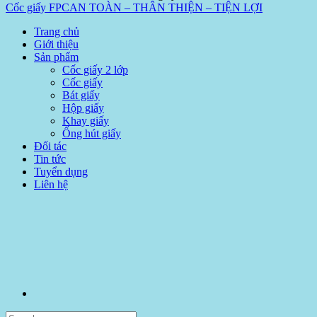
Cốc giấy FPC
AN TOÀN – THÂN THIỆN – TIỆN LỢI
Trang chủ
Giới thiệu
Sản phẩm
Cốc giấy 2 lớp
Cốc giấy
Bát giấy
Hộp giấy
Khay giấy
Ống hút giấy
Đối tác
Tin tức
Tuyển dụng
Liên hệ