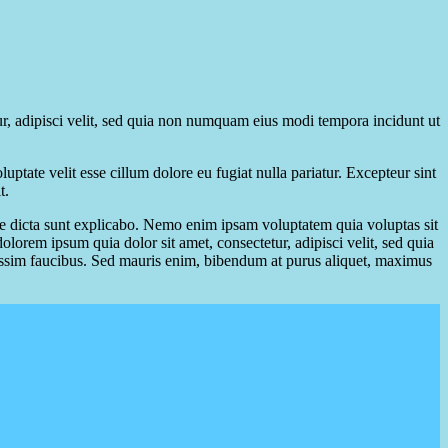
r, adipisci velit, sed quia non numquam eius modi tempora incidunt ut
ptate velit esse cillum dolore eu fugiat nulla pariatur. Excepteur sint
t.
ae dicta sunt explicabo. Nemo enim ipsam voluptatem quia voluptas sit
lorem ipsum quia dolor sit amet, consectetur, adipisci velit, sed quia
ssim faucibus. Sed mauris enim, bibendum at purus aliquet, maximus