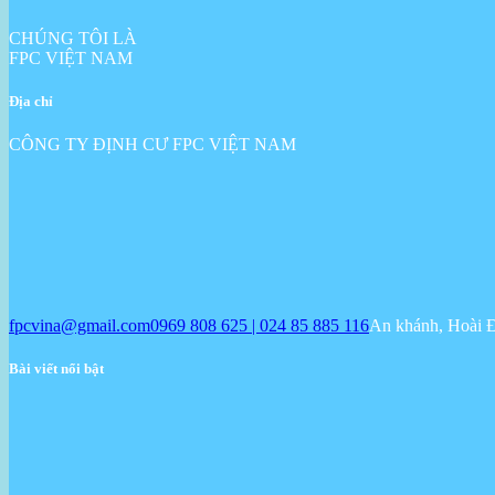
CHÚNG TÔI LÀ
FPC VIỆT NAM
Địa chỉ
CÔNG TY ĐỊNH CƯ FPC VIỆT NAM
fpcvina@gmail.com
0969 808 625 | 024 85 885 116
An khánh, Hoài 
Bài viết nổi bật