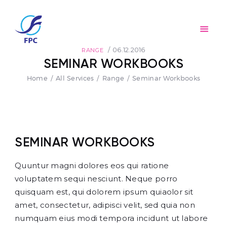
Trang chủ
Giới thiệu
CỐC GIẤY FPC
Sản phẩm
06.12.2016
RANGE
AN TOÀN – THÂN THIỆN – TIỆN LỢI
SEMINAR WORKBOOKS
Đối tác
Home
All Services
Range
Seminar Workbooks
Tin tức
Tuyển dụng
Liên hệ
SEMINAR WORKBOOKS
Quuntur magni dolores eos qui ratione
voluptatem sequi nesciunt. Neque porro
quisquam est, qui dolorem ipsum quiaolor sit
amet, consectetur, adipisci velit, sed quia non
numquam eius modi tempora incidunt ut labore