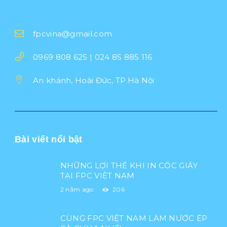
fpcvina@gmail.com
0969 808 625 | 024 85 885 116
An khánh, Hoài Đức, TP.Hà Nội
Bài viết nổi bật
NHỮNG LỢI THẾ KHI IN CỐC GIẤY
TẠI FPC VIỆT NAM
2 năm ago
206
CÙNG FPC VIỆT NAM LÀM NƯỚC ÉP