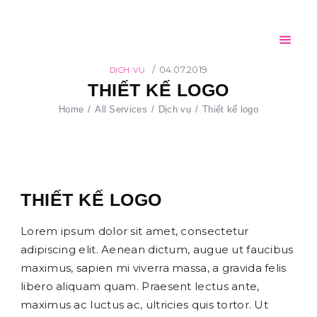
Trang chủ
Giới thiệu
CỐC GIẤY FPC
Sản phẩm
04.07.2019
DỊCH VỤ
AN TOÀN – THÂN THIỆN – TIỆN LỢI
THIẾT KẾ LOGO
Đối tác
Home
All Services
Dịch vụ
Thiết kế logo
Tin tức
Tuyển dụng
Liên hệ
THIẾT KẾ LOGO
Lorem ipsum dolor sit amet, consectetur
adipiscing elit. Aenean dictum, augue ut faucibus
maximus, sapien mi viverra massa, a gravida felis
libero aliquam quam. Praesent lectus ante,
maximus ac luctus ac, ultricies quis tortor. Ut