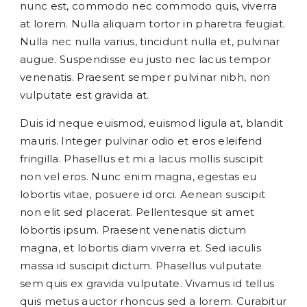
nunc est, commodo nec commodo quis, viverra
at lorem. Nulla aliquam tortor in pharetra feugiat.
Nulla nec nulla varius, tincidunt nulla et, pulvinar
augue. Suspendisse eu justo nec lacus tempor
venenatis. Praesent semper pulvinar nibh, non
vulputate est gravida at.
Duis id neque euismod, euismod ligula at, blandit
mauris. Integer pulvinar odio et eros eleifend
fringilla. Phasellus et mi a lacus mollis suscipit
non vel eros. Nunc enim magna, egestas eu
lobortis vitae, posuere id orci. Aenean suscipit
non elit sed placerat. Pellentesque sit amet
lobortis ipsum. Praesent venenatis dictum
magna, et lobortis diam viverra et. Sed iaculis
massa id suscipit dictum. Phasellus vulputate
sem quis ex gravida vulputate. Vivamus id tellus
quis metus auctor rhoncus sed a lorem. Curabitur