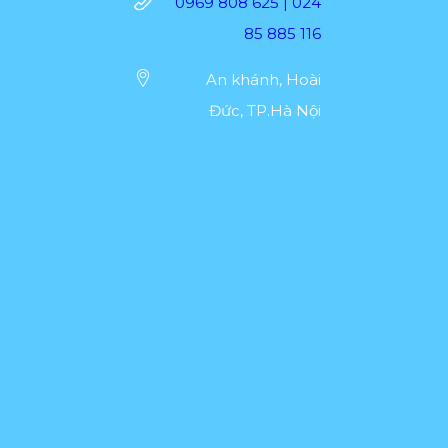
0969 808 625 | 024
C
85 885 116
Ố
C
G
An khánh, Hoài
I
Đức, TP.Hà Nội
Ấ
Y
T
Ạ
I
F
P
C
V
I
Ệ
T
N
A
M
2
n
ă