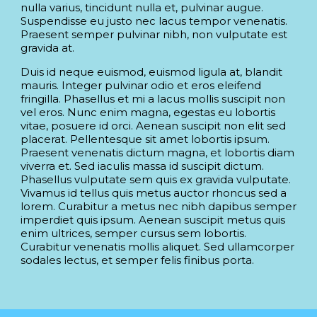
nulla varius, tincidunt nulla et, pulvinar augue.
Suspendisse eu justo nec lacus tempor venenatis.
Praesent semper pulvinar nibh, non vulputate est
gravida at.
Duis id neque euismod, euismod ligula at, blandit
mauris. Integer pulvinar odio et eros eleifend
fringilla. Phasellus et mi a lacus mollis suscipit non
vel eros. Nunc enim magna, egestas eu lobortis
vitae, posuere id orci. Aenean suscipit non elit sed
placerat. Pellentesque sit amet lobortis ipsum.
Praesent venenatis dictum magna, et lobortis diam
viverra et. Sed iaculis massa id suscipit dictum.
Phasellus vulputate sem quis ex gravida vulputate.
Vivamus id tellus quis metus auctor rhoncus sed a
lorem. Curabitur a metus nec nibh dapibus semper
imperdiet quis ipsum. Aenean suscipit metus quis
enim ultrices, semper cursus sem lobortis.
Curabitur venenatis mollis aliquet. Sed ullamcorper
sodales lectus, et semper felis finibus porta.