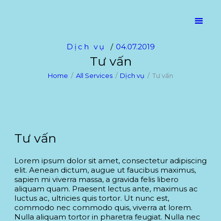
Trang chủ
Giới thiệu
Cốc giấy FPC
AN TOÀN – THÂN THIỆN – TIỆN LỢI
Dịch vụ
04.07.2019
Tư vấn
Sản phẩm
Home
All Services
Dịch vụ
Tư vấn
Đối tác
Tin tức
Tư vấn
Tuyển dụng
Lorem ipsum dolor sit amet, consectetur adipiscing
elit. Aenean dictum, augue ut faucibus maximus,
Liên hệ
sapien mi viverra massa, a gravida felis libero
aliquam quam. Praesent lectus ante, maximus ac
luctus ac, ultricies quis tortor. Ut nunc est,
commodo nec commodo quis, viverra at lorem.
Nulla aliquam tortor in pharetra feugiat. Nulla nec