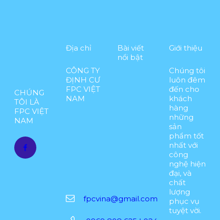
Địa chỉ
Bài viết
Giới thiệu
nổi bật
CÔNG TY
Chúng tôi
N
ĐỊNH CƯ
luôn đêm
H
FPC VIỆT
đến cho
CHÚNG
Ữ
NAM
khách
TÔI LÀ
N
hàng
FPC VIỆT
G
những
NAM
L
sản
Ợ
phẩm tốt
I
nhất với
T
công
H
nghệ hiện
Ế
đại, và
K
chất
H
lượng
fpcvina@gmail.com
I
phục vụ
I
tuyệt vời.
N