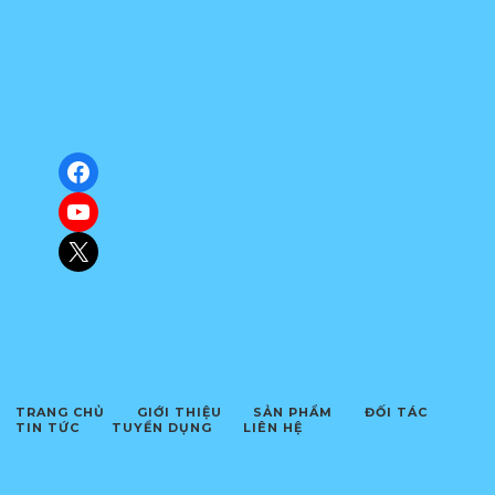
a
g
o
9
1
Facebook
YouTube
X
TRANG CHỦ
GIỚI THIỆU
SẢN PHẨM
ĐỐI TÁC
TIN TỨC
TUYỂN DỤNG
LIÊN HỆ