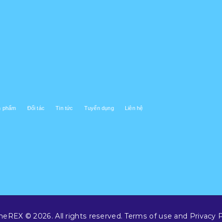
n phẩm
Đối tác
Tin tức
Tuyển dụng
Liên hệ
eREX © 2026. All rights reserved. Terms of use and Privacy P