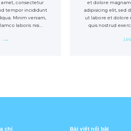
 amet, consectetur
et dolore magnam 
mod tempor incididunt
adipisicing elit, se
liqua. Minim veniam,
ut labore et dolore
llamco laboris nisi…
quis nostrud exerci
Le
a chỉ
Bài viết nổi bật