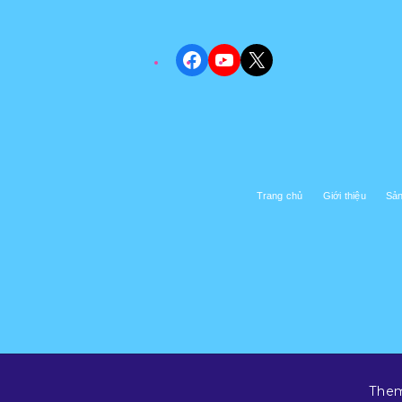
Facebook
YouTube
X
Trang chủ
Giới thiệu
Sả
Them