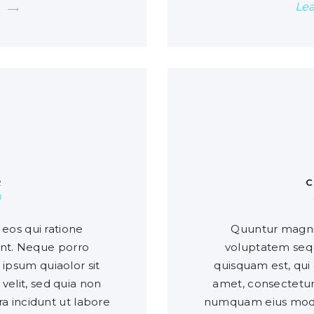
Le
0
R
m
eos qui ratione
Quuntur magni 
unt. Neque porro
voluptatem sequ
ipsum quiaolor sit
quisquam est, qui
 velit, sed quia non
amet, consectetur, 
 incidunt ut labore
numquam eius modi 