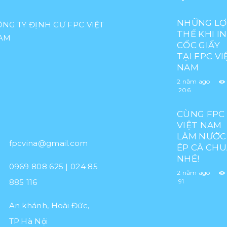
NHỮNG LỢ
ÔNG TY ĐỊNH CƯ FPC VIỆT
THẾ KHI IN
AM
CỐC GIẤY
TẠI FPC VI
NAM
2 năm ago
206
CÙNG FPC
VIỆT NAM
LÀM NƯỚC
fpcvina@gmail.com
ÉP CÀ CH
NHÉ!
0969 808 625 | 024 85
2 năm ago
91
885 116
An khánh, Hoài Đức,
TP.Hà Nội