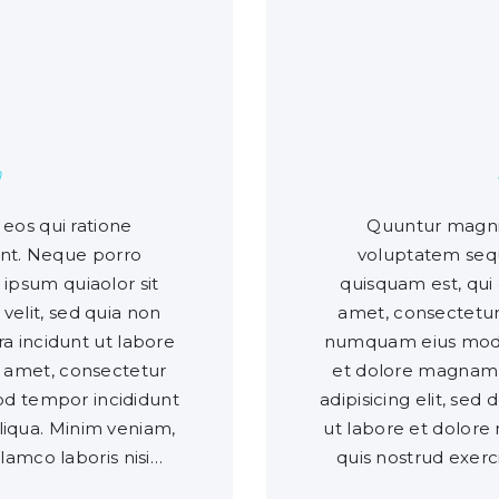
0
Y
m
eos qui ratione
Quuntur magni 
unt. Neque porro
voluptatem sequ
ipsum quiaolor sit
quisquam est, qui
 velit, sed quia non
amet, consectetur, 
 incidunt ut labore
numquam eius modi 
 amet, consectetur
et dolore magnam 
mod tempor incididunt
adipisicing elit, se
liqua. Minim veniam,
ut labore et dolore
llamco laboris nisi…
quis nostrud exerci