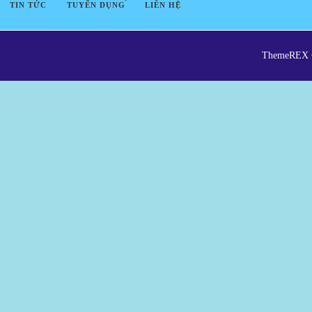
TIN TỨC
TUYỂN DỤNG
LIÊN HỆ
ThemeREX © 