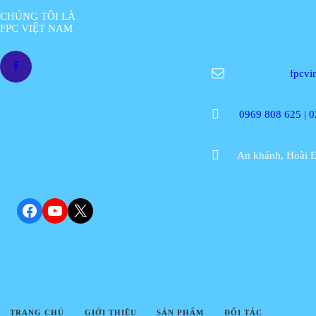
CHÚNG TÔI LÀ
FPC VIỆT NAM
fpcv
0969 808 625 | 
An khánh, Hoài Đ
Facebook
YouTube
X
TRANG CHỦ
GIỚI THIỆU
SẢN PHẨM
ĐỐI TÁC