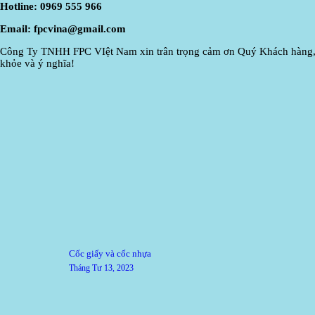
Hotline: 0969 555 966
Email: fpcvina@gmail.com
Công Ty TNHH FPC VIệt Nam xin trân trọng cảm ơn Quý Khách hàng, đối 
khỏe và ý nghĩa!
Điều
Previous
Cốc giấy và cốc nhựa
post:
hướng
Tháng Tư 13, 2023
bài
viết